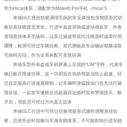
华为Hicar体系，调配华为Mate40 Pro手机（Hicar 5
奔驰GLC悬挂软硬调理毛病的常见体现包含驾驭形式切
换后悬挂硬度无变化、行进中底盘异响或波动感反常、外表
显现悬挂体系毛病码，以及过减速带或坑洼路面时滤震作用
骤降，检测可经过车辆自检、形式测验及专业确诊电脑读取
毛病码完结。作为全系标配可变悬挂调
奔驰车型外表盘或车机屏幕上呈现的“LIM”字样，代表车
辆已敞开限速功用。这一功用旨在协助驾驭员防止超速，经
过设定最高行进速度限制，让车辆即便猛踩油门也无法打破
预设值，一起在车速挨近或超越设定值时宣布警报提示。敞
开后，驾驭员可经过方向盘左边多
奔驰GLC行进中可经过切换驾驭形式随时调整悬挂软
硬，且依托全时四驱与车身安稳体系，不可能影响行进安稳