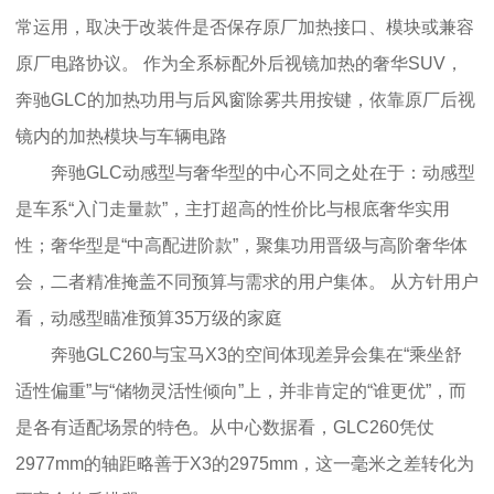
常运用，取决于改装件是否保存原厂加热接口、模块或兼容
原厂电路协议。 作为全系标配外后视镜加热的奢华SUV，
奔驰GLC的加热功用与后风窗除雾共用按键，依靠原厂后视
镜内的加热模块与车辆电路
奔驰GLC动感型与奢华型的中心不同之处在于：动感型
是车系“入门走量款”，主打超高的性价比与根底奢华实用
性；奢华型是“中高配进阶款”，聚集功用晋级与高阶奢华体
会，二者精准掩盖不同预算与需求的用户集体。 从方针用户
看，动感型瞄准预算35万级的家庭
奔驰GLC260与宝马X3的空间体现差异会集在“乘坐舒
适性偏重”与“储物灵活性倾向”上，并非肯定的“谁更优”，而
是各有适配场景的特色。从中心数据看，GLC260凭仗
2977mm的轴距略善于X3的2975mm，这一毫米之差转化为