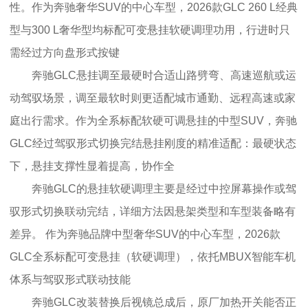
性。作为奔驰奢华SUV的中心车型，2026款GLC 260 L经典
型与300 L奢华型均标配可变悬挂软硬调理功用，行进时只
需经过方向盘形式按键
奔驰GLC悬挂调至最硬时合适山路劈弯、高速巡航或运
动驾驭场景，调至最软时则更适配城市通勤、远程高速或家
庭出行需求。作为全系标配软硬可调悬挂的中型SUV，奔驰
GLC经过驾驭形式切换完结悬挂刚度的精准适配：最硬状态
下，悬挂支撑性显着提高，协作全
奔驰GLC的悬挂软硬调理主要是经过中控屏幕操作或驾
驭形式切换联动完结，详细方法因悬架类型和车型装备略有
差异。 作为奔驰品牌中型奢华SUV的中心车型，2026款
GLC全系标配可变悬挂（软硬调理），依托MBUX智能车机
体系与驾驭形式联动技能
奔驰GLC改装替换后视镜总成后，原厂加热开关能否正