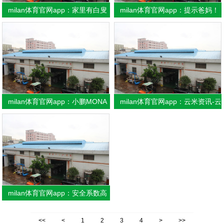
milan体育官网app：家里有白叟
milan体育官网app：提示爸妈！
的留意！净水器圈套很多人中招
净水器圈套专坑晚年人！这些套路
要避开→
milan体育官网app：小鹏MONA
milan体育官网app：云米资讯-云
L03重磅露脸！解锁年青人的榜首
米相关资讯-天极网
台智能时髦SUV
milan体育官网app：安全系数高
的纯电轿车推荐：沃尔沃 ES90 打
<<
<
1
2
3
4
>
>>
造豪华纯电安全标杆