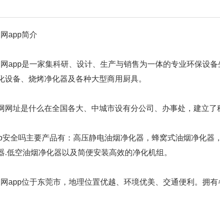
官网app简介
体育官网app是一家集科研、设计、生产与销售为一体的专业环保
化设备、烧烤净化器及各种大型商用厨具。
网网址是什么在全国各大、中城市设有分公司、办事处，建立了
pp安全吗主要产品有：高压静电油烟净化器，蜂窝式油烟净化器
器.低空油烟净化器以及简便安装高效的净化机组。
体育官网app位于东莞市，地理位置优越、环境优美、交通便利。拥