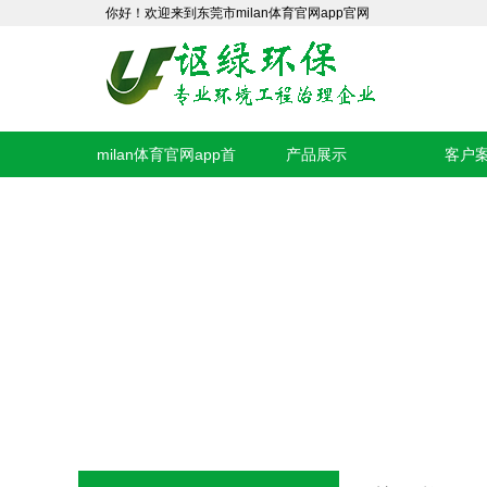
你好！欢迎来到东莞市milan体育官网app官网
milan体育官网app首
产品展示
客户
页