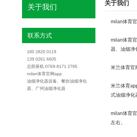
关于我们
关于我们
milan体育
联系方式
milan
器、油烟净
180 2820 0119
139 0261 6605
总部座机:0769-8171 2785
米兰体育官
milan体育官网app
油烟净化器设备、餐饮油烟净化
米兰体育a
器、广州油烟净化器
式油烟净化
milan
左右。